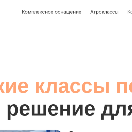
Комплексное оснащение
Агроклассы
К
кие классы п
е решение дл