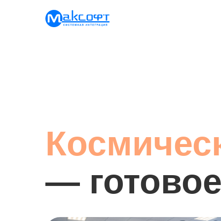
Космичес
— готово