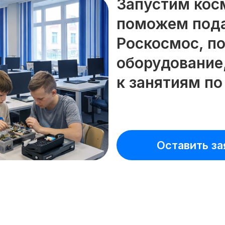
Запустим кос
поможем пода
Роскосмос, п
оборудование
к занятиям по
Оставить за